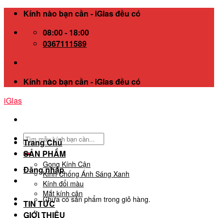
Skip
Kính nào bạn cần - iGlas đều có
to
08:00 - 18:00
content
0367111589
Kính nào bạn cần - iGlas đều có
iGlas
Tìm
Trang Chủ
kiếm:
SẢN PHẨM
Gọng Kính Cận
Đăng nhập
Kính Chống Ánh Sáng Xanh
Kính đổi màu
Mắt kính cận
Chưa có sản phẩm trong giỏ hàng.
TIN TỨC
GIỚI THIỆU