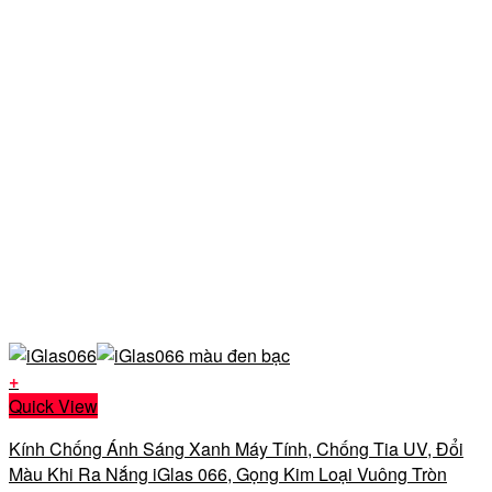
+
Sản
Quick View
phẩm
Kính Chống Ánh Sáng Xanh Máy Tính, Chống Tia UV, Đổi
này
Màu Khi Ra Nắng iGlas 066, Gọng Kim Loại Vuông Tròn
có