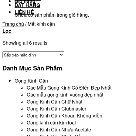
Giỏ hàng
ĐẶT HÀNG
LIÊN HỆ
Chưa có sản phẩm trong giỏ hàng.
Trang chủ
/
Mắt kính cận
Lọc
Showing all 6 results
Danh Mục Sản Phẩm
Gọng Kính Cận
Các Mẫu Gọng Kính Cổ Điển Đẹp Nhất
Các mẫu gọng kính vuông đẹp nhất
Gọng Kính Cận Chữ Nhật
Gọng Kính Cận Clubmaster
Gọng Kính Cận Khoan Không Viền
Gọng kính cận kím loại
Gọng Kính Cận Nhựa Acetate