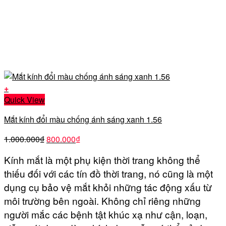
+
Quick View
Mắt kính đổi màu chống ánh sáng xanh 1.56
Giá
Giá
1.000.000
₫
800.000
₫
gốc
hiện
Kính mắt là một phụ kiện thời trang không thể
là:
tại
thiếu đối với các tín đồ thời trang, nó cũng là một
1.000.000₫.
là:
800.000₫.
dụng cụ bảo vệ mắt khỏi những tác động xấu từ
môi trường bên ngoài. Không chỉ riêng những
người mắc các bệnh tật khúc xạ như cận, loạn,