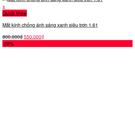
+
Quick View
Mắt kính chống ánh sáng xanh siêu trơn 1.61
Giá
Giá
800.000
₫
550.000
₫
gốc
hiện
-20%
là:
tại
800.000₫.
là:
550.000₫.