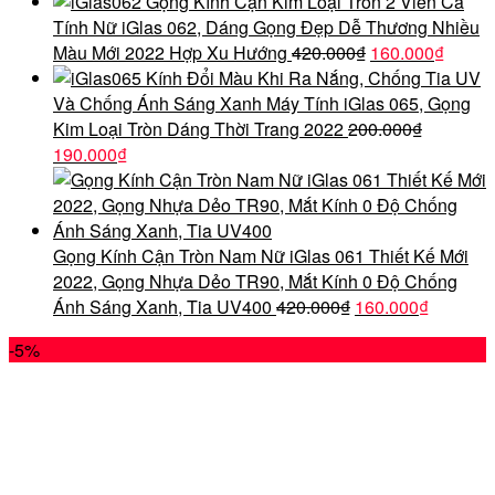
gốc
hiện
Gọng Kính Cận Kim Loại Tròn 2 Viền Cá
là:
tại
Tính Nữ iGlas 062, Dáng Gọng Đẹp Dễ Thương Nhiều
350.000₫.
là:
Giá
Giá
Màu Mới 2022 Hợp Xu Hướng
420.000
₫
160.000
₫
190.000₫.
gốc
hiện
Kính Đổi Màu Khi Ra Nắng, Chống Tia UV
là:
tại
Và Chống Ánh Sáng Xanh Máy Tính iGlas 065, Gọng
420.000₫.
là:
Kim Loại Tròn Dáng Thời Trang 2022
200.000
₫
Giá
Giá
160.0
190.000
₫
gốc
hiện
là:
tại
200.000₫.
là:
190.000₫.
Gọng Kính Cận Tròn Nam Nữ iGlas 061 Thiết Kế Mới
2022, Gọng Nhựa Dẻo TR90, Mắt Kính 0 Độ Chống
Giá
Giá
Ánh Sáng Xanh, Tia UV400
420.000
₫
160.000
₫
gốc
hiện
-5%
là:
tại
420.000₫.
là:
160.000