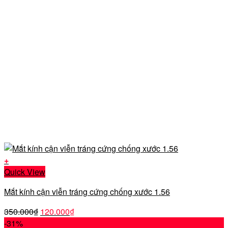
+
Quick View
Mắt kính cận viễn tráng cứng chống xước 1.56
Giá
Giá
350.000
₫
120.000
₫
gốc
hiện
-31%